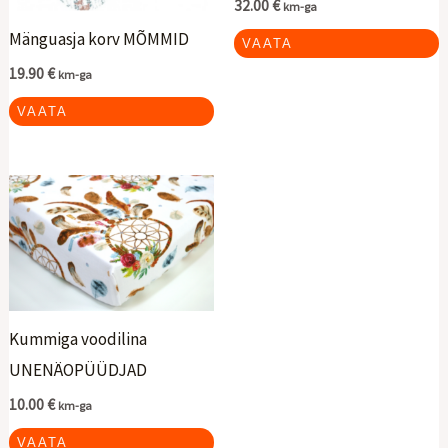
32.00
€
km-ga
Mänguasja korv MÕMMID
VAATA
19.90
€
km-ga
VAATA
Kummiga voodilina
UNENÄOPÜÜDJAD
10.00
€
km-ga
VAATA