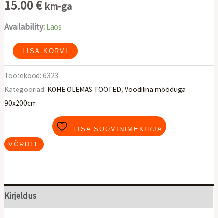
15.00
€
km-ga
Availability:
Laos
Kummiga
LISA KORVI
voodilina
Tootekood:
6323
AVENGERS
Kategooriad:
KOHE OLEMAS TOOTED
,
Voodilina mõõduga
kogus
90x200cm
LISA SOOVINIMEKIRJA
VÕRDLE
Kirjeldus