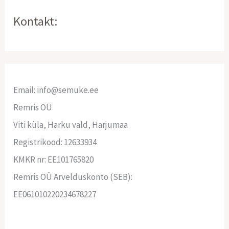
Kontakt:
Email: info@semuke.ee
Remris OÜ
Viti küla, Harku vald, Harjumaa
Registrikood: 12633934
KMKR nr: EE101765820
Remris OÜ Arvelduskonto (SEB):
EE061010220234678227