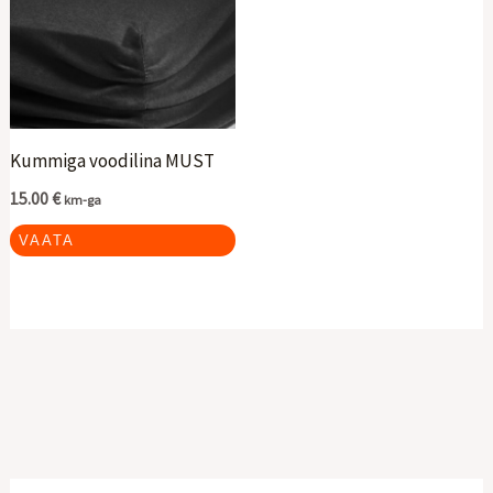
Kummiga voodilina MUST
15.00
€
km-ga
VAATA