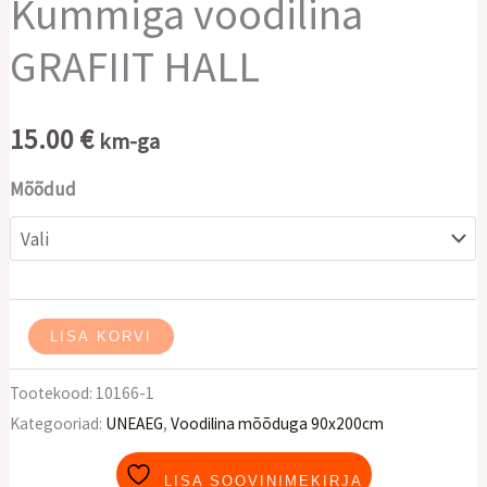
Kummiga voodilina
GRAFIIT HALL
15.00
€
km-ga
Mõõdud
Kummiga
LISA KORVI
voodilina
Tootekood:
10166-1
GRAFIIT
Kategooriad:
UNEAEG
,
Voodilina mõõduga 90x200cm
HALL
kogus
LISA SOOVINIMEKIRJA