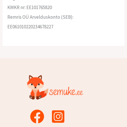
KMKR nr: EE101765820
Remris OÜ Arvelduskonto (SEB):
EE061010220234678227