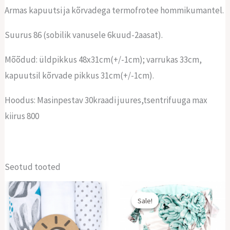
Armas kapuutsi ja kõrvadega termofrotee hommikumantel.
Suurus 86 (sobilik vanusele 6kuud-2aasat).
Mõõdud: üldpikkus 48x31cm(+/-1cm); varrukas 33cm,
kapuutsil kõrvade pikkus 31cm(+/-1cm).
Hoodus: Masinpestav 30kraadi juures,tsentrifuuga max
kiirus 800
Seotud tooted
Sale!
Sale!