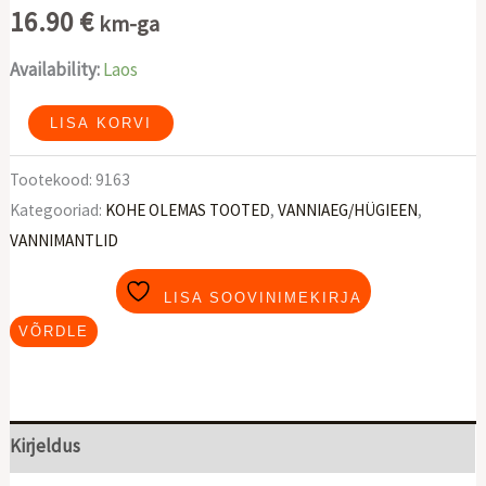
16.90
€
km-ga
Availability:
Laos
Vannimantel
LISA KORVI
SWEET
Tootekood:
9163
DEER
Kategooriad:
KOHE OLEMAS TOOTED
,
VANNIAEG/HÜGIEEN
,
kogus
VANNIMANTLID
LISA SOOVINIMEKIRJA
VÕRDLE
Kirjeldus